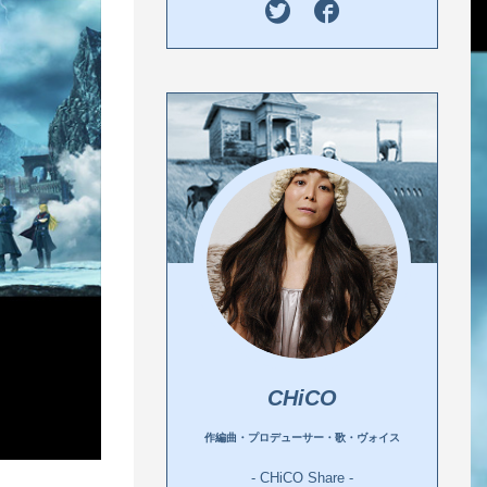
CHiCO
作編曲・プロデューサー・歌・ヴォイス
- CHiCO Share -