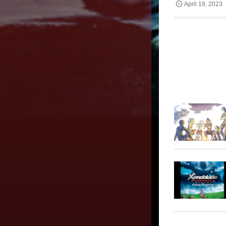
April
19
,
2023