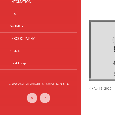
INFOMATION
PROFILE
WORKS
DISCOGRAPHY
CONTACT
Past Blogs
© 2026
ACE(TOMORi Kudo , CHiCO) OFFICIAL SITE
April
3
,
2016