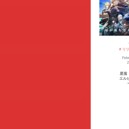
リ
Feb
2
星落
エル