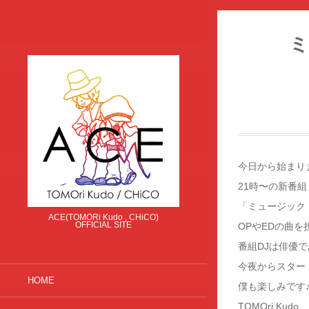
ミ
今日から始まり
21時〜の新番組
「ミュージック
ACE(TOMORi Kudo , CHiCO)
OFFICIAL SITE
OPやEDの曲
番組DJは俳優
今夜からスター
HOME
僕も楽しみです
TOMOri Kudo