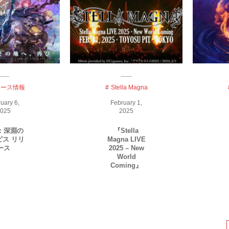
リース情報
Stella Magna
ruary
6
,
February
1
,
025
2025
：深淵の
『Stella
ピス リリ
Magna LIVE
ース
2025 – New
World
Coming』