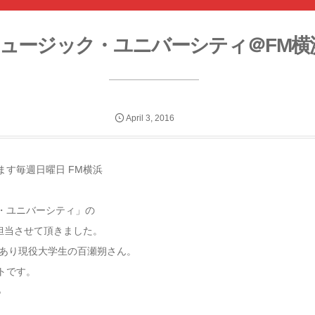
ュージック・ユニバーシティ＠FM横
April
3
,
2016
ます毎週日曜日 FM横浜
・ユニバーシティ」の
を担当させて頂きました。
であり現役大学生の百瀬朔さん。
トです。
♪