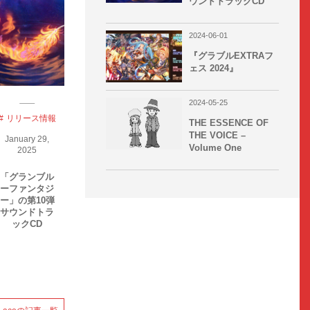
ウンドトラックCD
2024-06-01
『グラブルEXTRAフ
ェス 2024』
2024-05-25
リリース情報
グラブル
THE ESSENCE OF
THE VOICE –
January
29
,
June
1
,
2024
Volume One
2025
『グラブル
「グランブル
EXTRAフェス
ーファンタジ
2024』
ー」の第10弾
サウンドトラ
ックCD