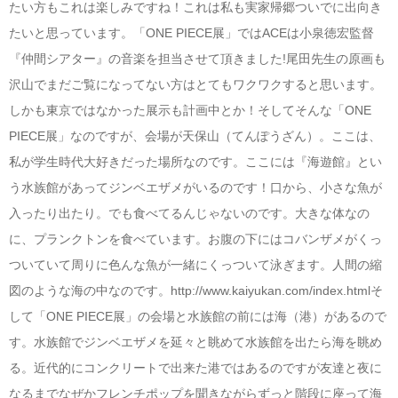
たい方もこれは楽しみですね！これは私も実家帰郷ついでに出向き
たいと思っています。「ONE PIECE展」ではACEは小泉徳宏監督
『仲間シアター』の音楽を担当させて頂きました!尾田先生の原画も
沢山でまだご覧になってない方はとてもワクワクすると思います。
しかも東京ではなかった展示も計画中とか！そしてそんな「ONE
PIECE展」なのですが、会場が天保山（てんぽうざん）。ここは、
私が学生時代大好きだった場所なのです。ここには『海遊館』とい
う水族館があってジンベエザメがいるのです！口から、小さな魚が
入ったり出たり。でも食べてるんじゃないのです。大きな体なの
に、プランクトンを食べています。お腹の下にはコバンザメがくっ
ついていて周りに色んな魚が一緒にくっついて泳ぎます。人間の縮
図のような海の中なのです。http://www.kaiyukan.com/index.htmlそ
して「ONE PIECE展」の会場と水族館の前には海（港）があるので
す。水族館でジンベエザメを延々と眺めて水族館を出たら海を眺め
る。近代的にコンクリートで出来た港ではあるのですが友達と夜に
なるまでなぜかフレンチポップを聞きながらずっと階段に座って海