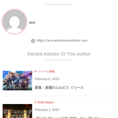
ace
https://ace-emotivesunshine.com
Recent Articles Of This Author
リリース情報
February
6
,
2025
星落：深淵のエルピス リリース
Stella Magna
February
1
,
2025