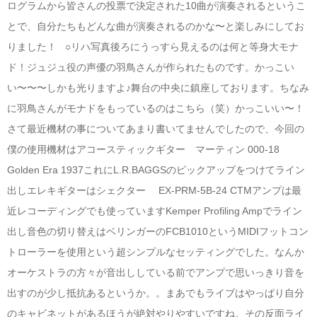
ログラムから皆さんの投票で決定された10曲が演奏されるというこ
とで、自分たちもどんな曲が演奏されるのかな〜と楽しみにしてお
りました！ ○リハ写真後ろにうっすら見えるのは何と等身大モナ
ド！ジュジュ役の声優の羽鳥さんが作られたものです。かっこい
い〜〜〜しかも光りますよ♪舞台の中央に鎮座しております。ちなみ
に羽鳥さんがモナドをもっているのはこちら（笑）かっこいい〜！
さて最近機材の事についてあまり書いてませんでしたので、今回の
僕の使用機材はアコースティックギター マーティン 000-18
Golden Era 1937これにL.R.BAGGSのピックアップをつけてライン
出しエレキギターはシェクター EX-PRM-5B-24 CTMアンプは最
近レコーディングでも使っていますKemper Profiling Ampでライン
出し音色の切り替えはベリンガーのFCB1010というMIDIフットコン
トローラーを使用という超シンプルなセッティングでした。なんか
オーケストラの方々が音出ししている前でアンプで思いっきり音を
出すのが少し抵抗あるというか。。まあでもライブはやっぱり自分
のキャビネットがあるほうが絶対やりやすいですね。その反面ライ