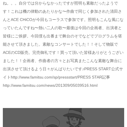
ね。。。自分では分からなかったですが照明も素敵だったようで
す！これは機の律動のあたりかな〜作曲で同じく参加された清田さ
んとACE CHiCOが今回もコーラスで参加です。照明もこんな風にな
っていたんですね〜熱い二人の歌〜最後は今回の企画者、出演者と
皆様にご挨拶。今回僕も出番まで舞台のそでなどでプログラムを堪
能させて頂きました。素敵なコンサートでした！！そして物販で
ACEのCD販売。完売御礼です！買って頂いた皆様ありがとうござい
ました！！企画者、作曲者の方々とお写真またこんな素敵な舞台に
出演させて頂けるよう日々がんばりたいです♪PRESS START公式サ
イトhttp://www.famitsu.com/sp/pressstart/PRESS STAR記事
http://www.famitsu.com/news/201309/05039516.html