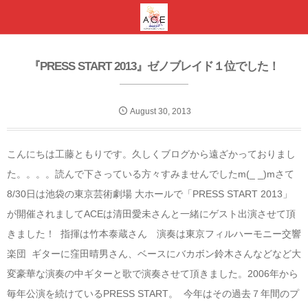
『PRESS START 2013』ゼノブレイド１位でした！
August
30
,
2013
こんにちは工藤ともりです。久しくブログから遠ざかっておりまし
た。。。。読んで下さっている方々すみませんでしたm(_ _)mさて
8/30日は池袋の東京芸術劇場 大ホールで「PRESS START 2013」
が開催されましてACEは清田愛未さんと一緒にゲスト出演させて頂
きました！ 指揮は竹本泰蔵さん 演奏は東京フィルハーモニー交響
楽団 ギターに窪田晴男さん、ベースにバカボン鈴木さんなどなど大
変豪華な演奏の中ギターと歌で演奏させて頂きました。2006年から
毎年公演を続けているPRESS START。 今年はその過去７年間のプ