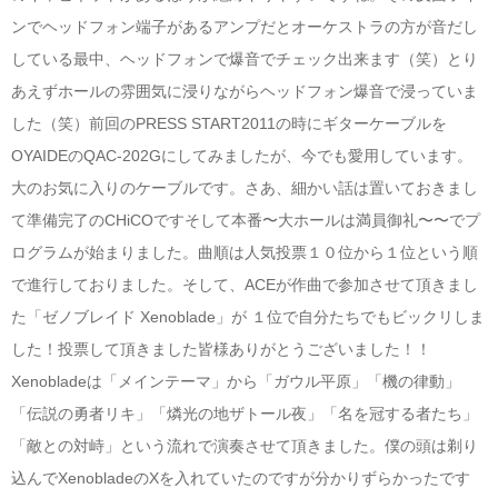
ンでヘッドフォン端子があるアンプだとオーケストラの方が音だし
している最中、ヘッドフォンで爆音でチェック出来ます（笑）とり
あえずホールの雰囲気に浸りながらヘッドフォン爆音で浸っていま
した（笑）前回のPRESS START2011の時にギターケーブルを
OYAIDEのQAC-202Gにしてみましたが、今でも愛用しています。
大のお気に入りのケーブルです。さあ、細かい話は置いておきまし
て準備完了のCHiCOですそして本番〜大ホールは満員御礼〜〜でプ
ログラムが始まりました。曲順は人気投票１０位から１位という順
で進行しておりました。そして、ACEが作曲で参加させて頂きまし
た「ゼノブレイド Xenoblade」が １位で自分たちでもビックリしま
した！投票して頂きました皆様ありがとうございました！！
Xenobladeは「メインテーマ」から「ガウル平原」「機の律動」
「伝説の勇者リキ」「燐光の地ザトール夜」「名を冠する者たち」
「敵との対峙」という流れで演奏させて頂きました。僕の頭は剃り
込んでXenobladeのXを入れていたのですが分かりずらかったです