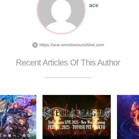
ace
https://ace-emotivesunshine.com
Recent Articles Of This Author