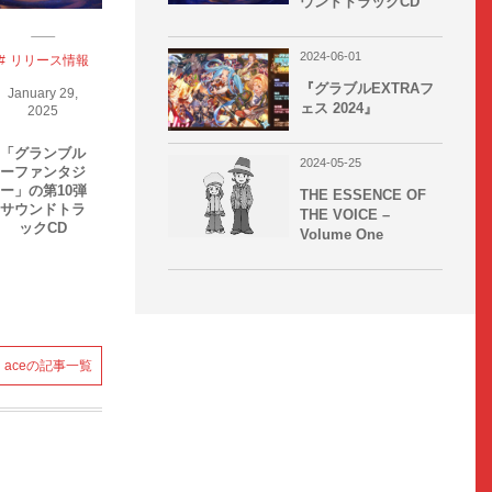
ウンドトラックCD
2024-06-01
リリース情報
グラブル
『グラブルEXTRAフ
January
29
,
June
1
,
2024
ェス 2024』
2025
『グラブル
「グランブル
EXTRAフェス
2024-05-25
ーファンタジ
2024』
ー」の第10弾
THE ESSENCE OF
サウンドトラ
THE VOICE –
ックCD
Volume One
aceの記事一覧