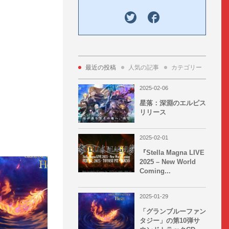
最近の投稿
人気の記事
カテゴリー
Tag 
2025-02-06
星落：深淵のエルピス
リリース
2025-02-01
『Stella Magna LIVE
2025 – New World
Coming...
2025-01-29
「グランブルーファン
タジー」の第10弾サ