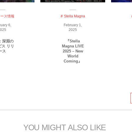
リース情報
Stella Magna
ruary
6
,
February
1
,
025
2025
：深淵の
『Stella
ピス リリ
Magna LIVE
ース
2025 – New
World
Coming』
YOU MIGHT ALSO LIKE