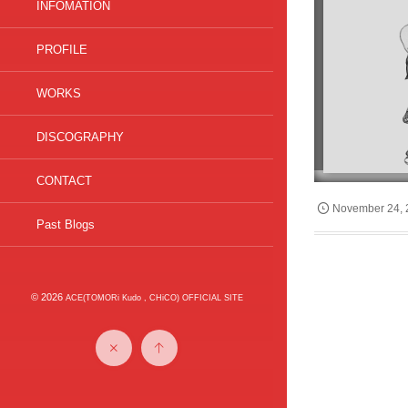
INFOMATION
PROFILE
WORKS
DISCOGRAPHY
CONTACT
November
24
,
Past Blogs
© 2026
ACE(TOMORi Kudo , CHiCO) OFFICIAL SITE