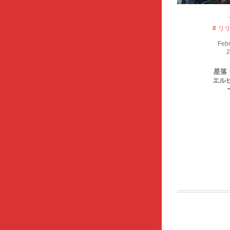
リ
Feb
2
星落
エル