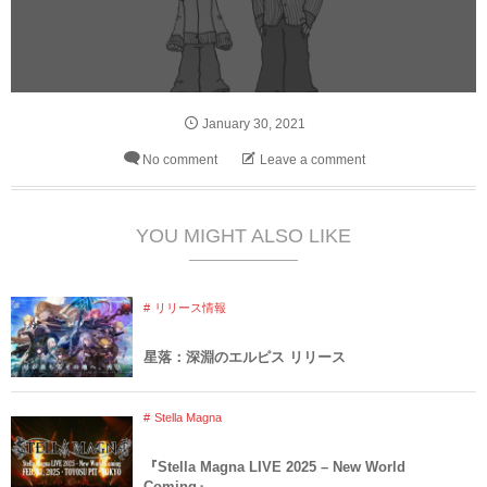
January
30
,
2021
No comment
Leave a comment
YOU MIGHT ALSO LIKE
リリース情報
星落：深淵のエルピス リリース
Stella Magna
『Stella Magna LIVE 2025 – New World
Coming』