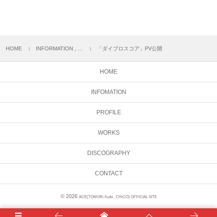
HOME
INFORMATION , …
「ダイブロスコア」PV公開
HOME
INFOMATION
PROFILE
WORKS
DISCOGRAPHY
CONTACT
© 2026
ACE(TOMORi Kudo , CHiCO) OFFICIAL SITE